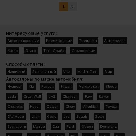
1
2
Интересующие услуги:
Автострахование
Кредитование
Трейд-Ин
Автокредит
Каско
Осаго
Тест-Драйв
Страхование
Способы оплаты:
Наличный
Безналичный
Visa
Master Card
Мир
Автосалоны по марке автомобиля:
Hyundai
Kia
Renault
Nissan
Volkswagen
Skoda
Lada
Great Wall
UAZ
Changan
Faw
Ravon
Chevrolet
Haval
Datsun
Chery
Mitsubishi
Toyota
DW Hover
Lifan
Geely
Jac
Suzuki
Zotye
Ssangyong
Mazda
Gaz
Ford
Citroen
Dongfeng