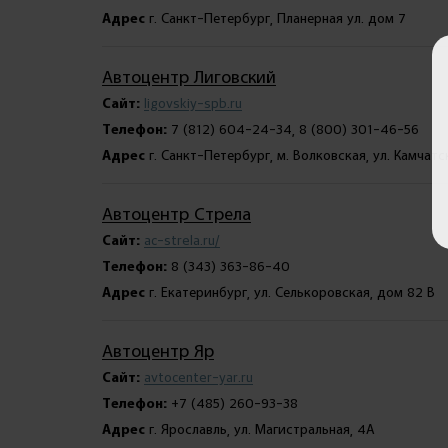
Адрес
г. Санкт-Петербург, Планерная ул. дом 7
Автоцентр Лиговский
Сайт:
ligovskiy-spb.ru
Телефон:
7 (812) 604-24-34, 8 (800) 301-46-56
Адрес
г. Санкт-Петербург, м. Волковская, ул. Камчатск
Автоцентр Стрела
Сайт:
ac-strela.ru/
Телефон:
8 (343) 363-86-40
Адрес
г. Екатеринбург, ул. Селькоровская, дом 82 В
Автоцентр Яр
Сайт:
avtocenter-yar.ru
Телефон:
+7 (485) 260-93-38
Адрес
г. Ярославль, ул. Магистральная, 4А