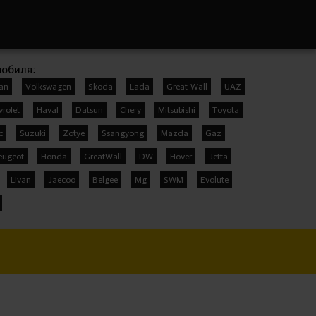
мобиля:
san
Volkswagen
Skoda
Lada
Great Wall
UAZ
vrolet
Haval
Datsun
Chery
Mitsubishi
Toyota
c
Suzuki
Zotye
Ssangyong
Mazda
Gaz
eugeot
Honda
GreatWall
DW
Hover
Jetta
Livan
Jaecoo
Belgee
Mg
SWM
Evolute