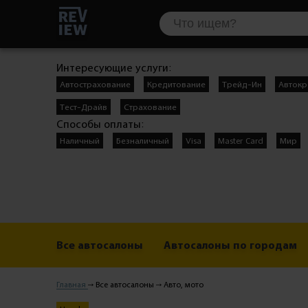
Интересующие услуги:
Автострахование
Кредитование
Трейд-Ин
Автокр
Тест-Драйв
Страхование
Способы оплаты:
Наличный
Безналичный
Visa
Master Card
Мир
Все автосалоны
Автосалоны по городам
Главная
Все автосалоны
Авто, мото