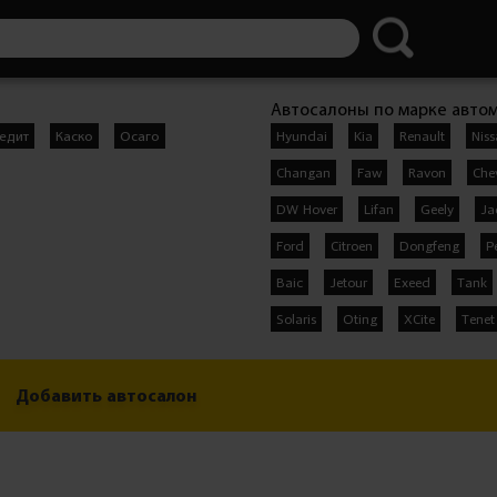
Автосалоны по марке авто
едит
Каско
Осаго
Hyundai
Kia
Renault
Nis
Changan
Faw
Ravon
Che
DW Hover
Lifan
Geely
Ja
Ford
Citroen
Dongfeng
P
Baic
Jetour
Exeed
Tank
Solaris
Oting
XCite
Tenet
Добавить автосалон