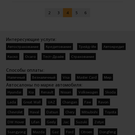
2
3
4
5
6
Интересующие услуги:
Автострахование
Кредитование
Трейд-Ин
Автокредит
Каско
Осаго
Тест-Драйв
Страхование
Способы оплаты:
Наличный
Безналичный
Visa
Master Card
Мир
Автосалоны по марке автомобиля:
Hyundai
Kia
Renault
Nissan
Volkswagen
Skoda
Lada
Great Wall
UAZ
Changan
Faw
Ravon
Chevrolet
Haval
Datsun
Chery
Mitsubishi
Toyota
DW Hover
Lifan
Geely
Jac
Suzuki
Zotye
Ssangyong
Mazda
Gaz
Ford
Citroen
Dongfeng