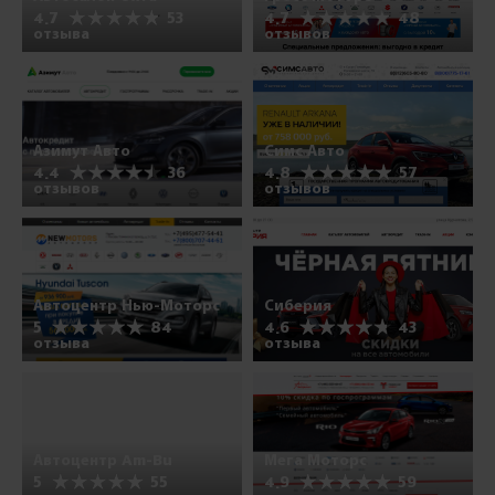
4.7
53
4.7
48
отзыва
отзывов
Азимут Авто
Симс Авто
4.4
36
4.8
57
отзывов
отзывов
Автоцентр Нью-Моторс
Сиберия
5
84
4.6
43
отзыва
отзыва
Автоцентр Am-Bu
Мега Моторс
5
55
4.9
59