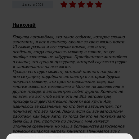
4 марта 2021
Николай
Покупка автомобиля, это такое событие, которое сложно
запомнить, я вот к примеру сменил за свою жизнь почти
10 самых разных и все случаи помню, как и что,
особенно, когда покупаешь машину в салоне, то тут
вообще захочешь не забудешь. Приобретение автомобиля
в салоне, это сродни празднику, который случается редко
и запоминается на всю жизнь.
Правда есть один момент, который немного напрягает
всю ситуацию, подобрать автоцентр в котором будешь
покупать машину, это просто нереальное, ведь, как
многим известно, независимо в Москве ты живешь или в
другом городе, в автоцентрах любят дурить. Конечно не
во всех, но вот чтоб найти эти не ВСЕ автоцентры,
приходиться действительно пройти все круги Ада,
извиняюсь за сравнение, но кто был в автоцентрах, тот
понимает, что это такое. Ладно, если бы все автосалоны
работали, как Беру Авто, то тогда бы это не покупка авто
была бы, а так, прогулка по лесочку, мне кажется
отличное сравнение, но увы, в большинстве автосалонов
всячески пытаются нагреть клиентов. Начинается все с
менеджеров и заканчивается самим автосалоном и