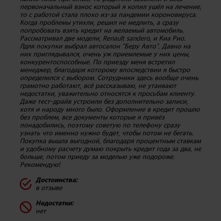
первоначальный взнос который я копил ушёл на лечение,
то с работой стала плохо из-за пандемии короновируса.
Когда проблемы утихли, решил не медлить, а сразу
попробовать взять кредит на желаемый автомобиль.
Рассматривал две модели, Renault sandero, и Киа Рио.
Лдля покупки выбрал автосалон "Беру Авто". Давно на
них приглядывался, очень уж приемлемые у них цены,
конкурентоспособные. По приезду меня встретил
менеджер, благодаря которому впоследствии я быстро
определился с выбором. Сотрудники здесь вообще очень
грамотно работают, всё рассказываю, не утаивают
недостатки, уважительно относятся к просьбам клиенту.
Даже тест-драйв устроили без дополнительно записи,
хотя и народу много было. Оформление в кредит прошло
без проблем, все документы которые я привёз
понадобились, поэтому советую по телефону сразу
узнать что именно нужно будет, чтобы потом не бегать.
Покупка вышла выгодной, благодаря процентным ставкам
и удобному расчету думаю покрыть кредит года за два, не
больше, потом приеду за моделью уже подороже.
Рекомендую!
Достоинства:
в отзыве
Недостатки:
нет