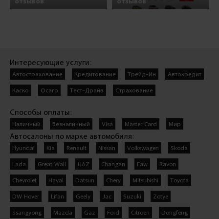
отзывов
отзывов
Интересующие услуги:
Автострахование
Кредитование
Трейд-Ин
Автокредит
Каско
Осаго
Тест-Драйв
Страхование
Способы оплаты:
Наличный
Безналичный
Visa
Master Card
Мир
Автосалоны по марке автомобиля:
Hyundai
Kia
Renault
Nissan
Volkswagen
Skoda
Lada
Great Wall
UAZ
Changan
Faw
Ravon
Chevrolet
Haval
Datsun
Chery
Mitsubishi
Toyota
DW Hover
Lifan
Geely
Jac
Suzuki
Zotye
Ssangyong
Mazda
Gaz
Ford
Citroen
Dongfeng