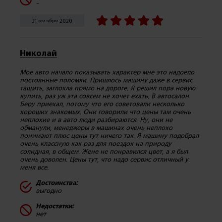
-
31 октября 2020
Николай
Мое авто начало показывать характер мне это надоело
постоянные поломки. Пришлось машину даже в сервис
тащить, заглохла прямо на дороге. Я решил пора новую
купить, раз уж эта совсем не хочет ехать. В автосалон
Беру приехал, потому что его советовали несколько
хороших знакомых. Они говорили что цены там очень
неплохие и в авто люди разбираются. Ну, они не
обманули, менеджеры в машинах очень неплохо
понимают плюс цены тут ничего так. Я машину подобрал
очень классную как раз для поездок на природу
солидная, в общем. Жене не понравился цвет, а я был
очень доволен. Цены тут, что надо сервис отличный у
меня все.
Достоинства:
выгодно
Недостатки:
нет