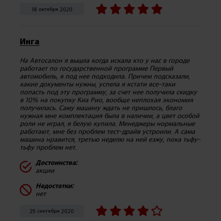
18 октября 2020
Инга
На Автосалон я вышла когда искала кто у нас в городе
работает по государственной программе Первый
автомобиль, я под нее подходила. Причем подсказали,
какие документы нужны, успела я кстати все-таки
попасть под эту программу, за счет нее получила скидку
в 10% на покупку Киа Рио, вообще неплохая экономия
получилась. Саму машину ждать не пришлось, благо
нужная мне комплектация была в наличии, а цвет особой
роли не играл, я белую купила. Менеджеры нормальные
работают, мне без проблем тест-драйв устроили. А сама
машина нравится, третью неделю на ней езжу, пока тьфу-
тьфу проблем нет.
Достоинства:
акции
Недостатки:
нет
29 сентября 2020