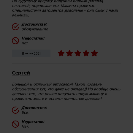
По будущему кредиту получили полный расклад
платежей, подписали его. Машина нравится.
Специалистами автоцентра довольны - они были с нами
вежливы.
Достоинства:
обслуживание
Недостатки:
нет
11 июня 2021
Сергей
Большой и отличный автосалон! Такой уровень
обслуживания тут, что даже не ожидал)) Но вообще очень
доволен тем, что решил покупать новую машину в
правильно месте и остался полностью доволен!
Достоинства:
Все.
Недостатки:
Нет.