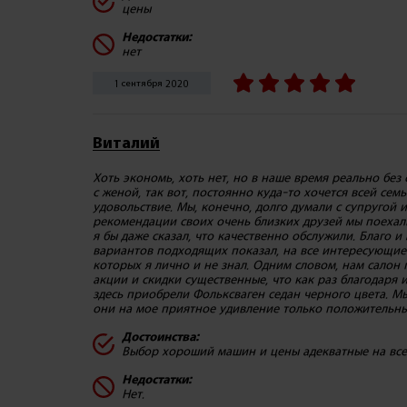
цены
Недостатки:
нет
1 сентября 2020
Виталий
Хоть экономь, хоть нет, но в наше время реально без 
с женой, так вот, постоянно куда-то хочется всей сем
удовольствие. Мы, конечно, долго думали с супругой 
рекомендации своих очень близких друзей мы поехали
я бы даже сказал, что качественно обслужили. Благо 
вариантов подходящих показал, на все интересующие
которых я лично и не знал. Одним словом, нам салон
акции и скидки существенные, что как раз благодаря
здесь приобрели Фольксваген седан черного цвета. Мы
они на мое приятное удивление только положительные
Достоинства:
Выбор хороший машин и цены адекватные на все
Недостатки:
Нет.