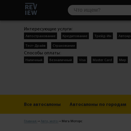
Интересующие услуги:
Автострахование
Кредитование
Трейд-Ин
Автокр
Тест-Драйв
Страхование
Способы оплаты:
Наличный
Безналичный
Visa
Master Card
Мир
Все автосалоны
Автосалоны по городам
Главная
Авто, мото
Мега Моторс