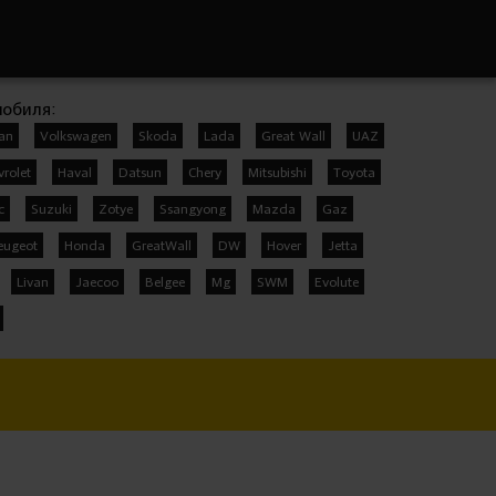
мобиля:
san
Volkswagen
Skoda
Lada
Great Wall
UAZ
vrolet
Haval
Datsun
Chery
Mitsubishi
Toyota
c
Suzuki
Zotye
Ssangyong
Mazda
Gaz
eugeot
Honda
GreatWall
DW
Hover
Jetta
Livan
Jaecoo
Belgee
Mg
SWM
Evolute