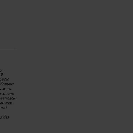
гу
 В
 Свою
 больше
ем, то
ь очень
равилась
ванным
нный
о без