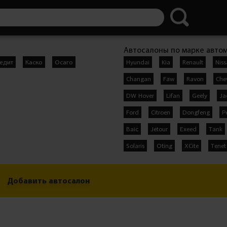
Автосалоны по марке авто
едит
Каско
Осаго
Hyundai
Kia
Renault
Nis
Changan
Faw
Ravon
Che
DW Hover
Lifan
Geely
Ja
Ford
Citroen
Dongfeng
P
Baic
Jetour
Exeed
Tank
Solaris
Oting
XCite
Tenet
Добавить автосалон