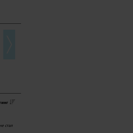
тинг
не стал