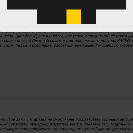
том автоцентре) После посещения официального сайта автосалона Ме
елефону менеджер ещё рассказала о действующих акциях, которые ме
веста. Цвет белый, как я и хотел, еле успел, передо мной её почти уж
я ставка низкая) Плюс я бесплатно при покупке авто получил КАСКО.
 стоят чистые и блестящие, работники вежливые) Рекомендую автосал
ть своё авто. Т.к. друзья не смогли мне посоветовать хороший автоце
ный автосалон. Менеджер встретила меня и показала весь модельный 
ое оформление документов по кредиту, не нужно было никуда ехать в