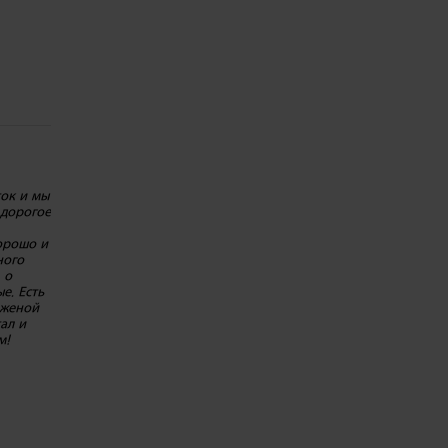
ток и мы
 дорогое
хорошо и
ного
 о
е. Есть
 женой
ал и
м!