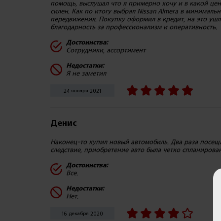
помощь, выслушал что я примерно хочу и в какой ценн
силен. Как по итогу выбрал Nissan Almera в минималь
передвижения. Покупку оформил в кредит, на это ушл
благодарность за профессионализм и оперативность.
Достоинства:
Сотрудники, ассортимент
Недостатки:
Я не заметил
24 января 2021
Денис
Наконец-то купил новый автомобиль. Два раза посещал
следствие, приобретение авто была четко спланирова
Достоинства:
Все.
Недостатки:
Нет.
16 декабря 2020