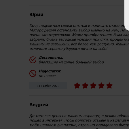
Юрий
Хочу поделиться своим опытом и написать отзыв об э
Моторс решил остановить выбор именно на нём. По т
очень заинтересовали. Моим приобретением была лада 
забрали) Очень выгодные условия покупки, процентна
машины не завышены, всё более чем доступно. Машины
отличном сервисе убедился лично на себе!
Достоинства:
блестящие машины, большой выбор
Недостатки:
не нашел
23 ноября 2020
Андрей
До того как цены на машины вырастут, я решил обнови
пошёл в интернет чтобы почитать отзывы и нашёл дан
моём ценовом диапазоне, отдельно порадовало быстр