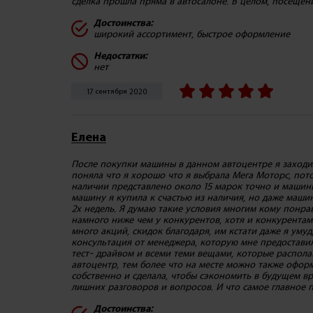
сделка прошла пряма в автосалоне. В целом, посещен
Достоинства:
широкий ассортимент, быстрое оформление
Недостатки:
нет
17 сентября 2020
Елена
После покупки машины в данном автоцентре я заходил
поняла что я хорошо что я выбрала Мега Моторс, пото
наличии представлено около 15 марок точно и машины
машину я купила к счастью из наличия, но даже маши
2х недель. Я думаю такие условия многим кому понрав
намного ниже чем у конкурентов, хотя и конкурентами
много акций, скидок благодаря, им кстати даже я ум
консультация от менеджера, которую мне предоставили
тест- драйвом и всеми теми вещами, которые распол
автоцентр, тем более что на месте можно также оформ
собственно и сделала, чтобы сэкономить в будущем вр
лишних разговоров и вопросов. И что самое главное п
Достоинства: