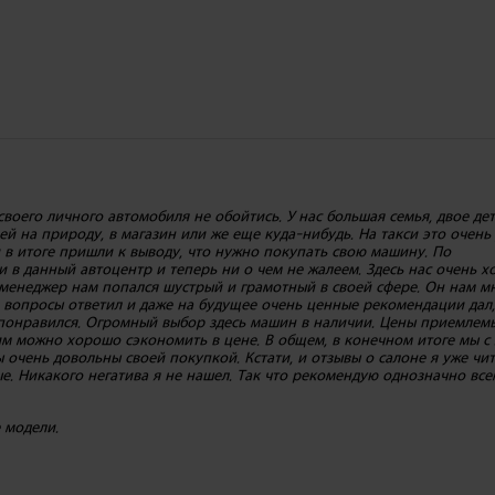
своего личного автомобиля не обойтись. У нас большая семья, двое де
ьей на природу, в магазин или же еще куда-нибудь. На такси это очень
и в итоге пришли к выводу, что нужно покупать свою машину. По
 в данный автоцентр и теперь ни о чем не жалеем. Здесь нас очень 
и менеджер нам попался шустрый и грамотный в своей сфере. Он нам м
 вопросы ответил и даже на будущее очень ценные рекомендации дал,
 понравился. Огромный выбор здесь машин в наличии. Цены приемлемы
 им можно хорошо сэкономить в цене. В общем, в конечном итоге мы с
 очень довольны своей покупкой. Кстати, и отзывы о салоне я уже чит
. Никакого негатива я не нашел. Так что рекомендую однозначно все
 модели.