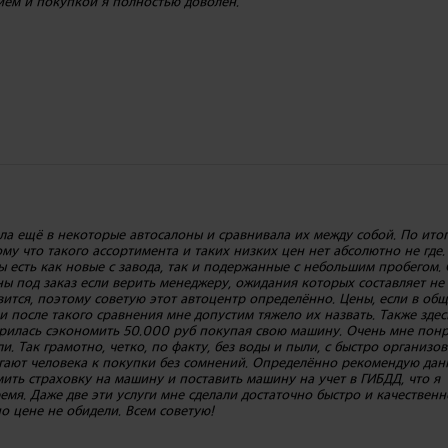
ием и покупкой я полностью доволен.
а ещё в некоторые автосалоны и сравнивала их между собой. По ито
му что такого ассортимента и таких низких цен нет абсолютно не где.
 есть как новые с завода, так и подержанные с небольшим пробегом.
ны под заказ если верить менеджеру, ожидания которых составляет не
ится, поэтому советую этот автоцентр определённо. Цены, если в общ
 после такого сравнения мне допустим тяжело их назвать. Также здес
удрилась сэкономить 50.000 руб покупая свою машину. Очень мне пон
. Так грамотно, четко, по факту, без воды и пыли, с быстро организо
агают человека к покупки без сомнений. Определённо рекомендую да
ить страховку на машину и поставить машину на учет в ГИБДД, что я
емя. Даже две эти услуги мне сделали достаточно быстро и качественн
о цене не обидели. Всем советую!