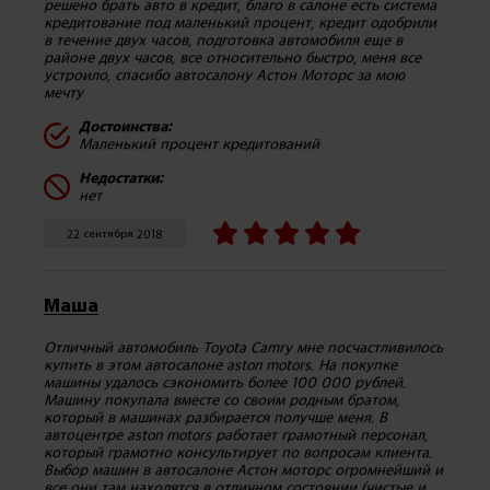
решено брать авто в кредит, благо в салоне есть система
кредитование под маленький процент, кредит одобрили
в течение двух часов, подготовка автомобиля еще в
районе двух часов, все относительно быстро, меня все
устроило, спасибо автосалону Астон Моторс за мою
мечту
Достоинства:
Маленький процент кредитований
Недостатки:
нет
22 сентября 2018
Маша
Отличный автомобиль Toyota Camry мне посчастливилось
купить в этом автосалоне aston motors. На покупке
машины удалось сэкономить более 100 000 рублей.
Машину покупала вместе со своим родным братом,
который в машинах разбирается получше меня. В
автоцентре aston motors работает грамотный персонал,
который грамотно консультирует по вопросам клиента.
Выбор машин в автосалоне Астон моторс огромнейший и
все они там находятся в отличном состоянии (чистые и