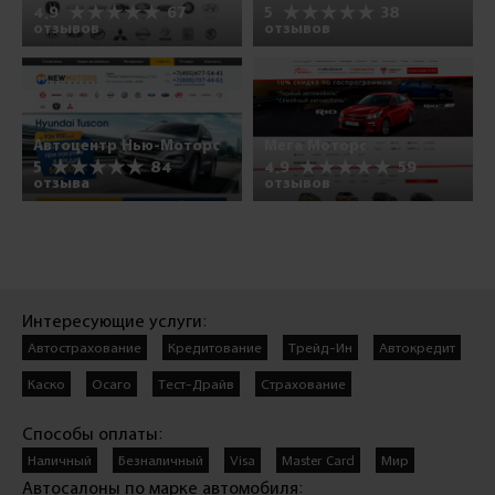
4.9
67
5
38
отзывов
отзывов
Автоцентр Нью-Моторс
Мега Моторс
5
84
4.9
59
отзыва
отзывов
Интересующие услуги:
Автострахование
Кредитование
Трейд-Ин
Автокредит
Каско
Осаго
Тест-Драйв
Страхование
Способы оплаты:
Наличный
Безналичный
Visa
Master Card
Мир
Автосалоны по марке автомобиля: