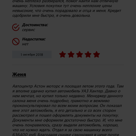
очень неплохо разбирался, помог найти нам отличную
машину. Условия покупки тут очень неплохие цены
невысокие, что очень порадовало и отца и меня. Кредит
одобрили мне быстро, я очень довольна.
Достоинства:
сервис
Недостатки:
нет
1 октября 2018
Женя
Автоцентр Астон моторс я посещал летом этого года. Там
я вполне удачно купил автомобиль УАЗ Хантер. Давно о
нем мечтал, но купил только недавно. Менеджер данного
салона меня очень подробно, грамотно и вежливо
проконсультировал по всем моим вопросам. Он показал
мне этот автомобиль, я его детально и со всех сторон
рассмотрел и пошел оформлять документы на покупку.
Документы мне оформили достаточно быстро. И, что мне
очень понравилось, сразу выдали автомобиль, хорошо,
что не нужно ждать. Отдал я за свою машинку всего
636400 руб. Благодаря скидке сэкономил в цене почти