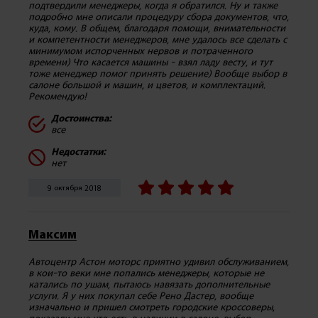
подтвердили менеджеры, когда я обратился. Ну и также
подробно мне описали процедуру сбора документов, что,
куда, кому. В общем, благодаря помощи, внимательности
и компетентности менеджеров, мне удалось все сделать с
минимумом испорченных нервов и потраченного
времени) Что касается машины - взял ладу весту, и тут
тоже менеджер помог принять решение) Вообще выбор в
салоне большой и машин, и цветов, и комплектаций.
Рекомендую!
Достоинства:
все
Недостатки:
нет
9 октября 2018
Максим
Автоцентр Астон моторс приятно удивил обслуживанием,
в кои-то веки мне попались менеджеры, которые не
катались по ушам, пытаюсь навязать дополнительные
услуги. Я у них покупал себе Рено Дастер, вообще
изначально и пришел смотреть городские кроссоверы,
показали мне что есть в наличии в салоне, выбор