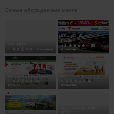
Самые обсуждаемые места
Прайм
МИР АВТО
4.3
55
5
34 отзыва
отзывов
Автоцентр Пилот-Авто
Автосалон Яравтоторг
5
44
5
60
отзыва
отзывов
Автосалон ПРЕМИКС-
КУЗБАСС АВТОТОРГ
АВТО