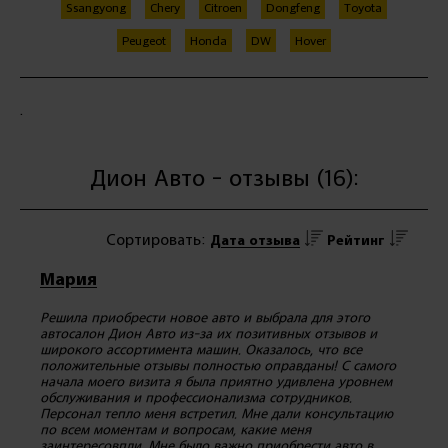
Ssangyong
Chery
Citroen
Dongfeng
Toyota
Peugeot
Honda
DW
Hover
.
Дион Авто - отзывы (16):
Сортировать:
Дата отзыва
Рейтинг
Мария
Решила приобрести новое авто и выбрала для этого
автосалон Дион Авто из-за их позитивных отзывов и
широкого ассортимента машин. Оказалось, что все
положительные отзывы полностью оправданы! С самого
начала моего визита я была приятно удивлена уровнем
обслуживания и профессионализма сотрудников.
Персонал тепло меня встретил. Мне дали консультацию
по всем моментам и вопросам, какие меня
заинтересовпли. Мне было важно приобрести авто в