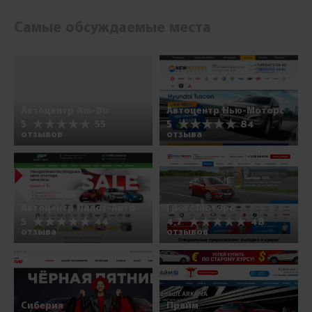
Самые обсуждаемые места
Автоцентр Am-Bu
Автоцентр Нью-Моторс
5
55
5
84
отзывов
отзыва
Автоцентр Пилот-Авто
Гросс Моторс
5
44
4.7
48
отзыва
отзывов
Сиберия
Прайм