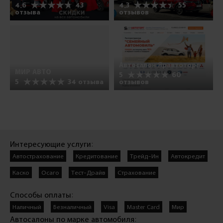
4.6
43
4.3
55
отзыва
отзывов
Автосалон Яравтоторг
МИР АВТО
5
60
5
34 отзыва
отзывов
Интересующие услуги:
Автострахование
Кредитование
Трейд-Ин
Автокредит
Каско
Осаго
Тест-Драйв
Страхование
Способы оплаты:
Наличный
Безналичный
Visa
Master Card
Мир
Автосалоны по марке автомобиля: