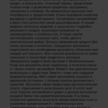
кредит, и консультант, отличный парень, предоставил
полную инфу о возможных кредитных программах,
процентах и условиях. Он внимательно выслушал мои
потребности и предпочтения. И мне подобрали наиболее
выгодный и удобный вариант. Ассортимент автомобилей
в Дион Авто впечатлил своим разнообразием. Я сперва
выбрала несколько моделей, и консультант подробно
рассказал о каждой, акцентируя внимание на
преимуществах и особенностях. Я также смогла
протестировать несколько авто, чтобы сделать
окончательный выбор. Процесс оформления кредита был
очень простым и понятным. Сотрудники автосалона
подготовили все необходимые документы, объясняли мне
каждый шаг процесса. Мне помогли разобраться со всеми
нюансами и тонкостями кредитного договора.
Оформление кредита было быстрым и безболезненным.
Когда все документы были подписаны, я получила ключи
от своего нового автомобиля. Момент был действительно
волнующим и радостным. Вместе с ними мне подарили
видеорегистратор. Мой новый автомобиль оказался в
идеальном состоянии, с полным пакетом документов и
гарантий. Автосалон также предоставил дополнительные
услуги: страхование и регистрацию авто. В итоге, мой
опыт покупки автомобиля в кредит в данном автосалоне
оказался более чем удовлетворительным. Я осталась
полностью довольна качеством предоставленных услуг и
условиями кредитования.Я с уверенностью могу
порекомендовать этот автосалон всем, кто желает и