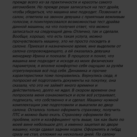
прежде всего из-за практичности и красоты самого
автомобиля. Но прежде реши записаться на тест драйв,
чтобы убедиться, что машина мне подходит. Позвонил в
салон, ответила на звонок девушка с приятным вежливым
голосом, я поинтересовался возможностью тест драйва
данной машины, на что получил ответ, что можно
записаться на следующий день Отлично, так и сделали.
Вообще, хорошо, что есть такая услуга, можно
прочувствовать машину, это не просто посидеть в
салоне. Приехал в назначенное время, мне выделили от
салона сопровождающего, а ей оказалась девушка
менеджер Ирина и поехали. В процессе я понял, что
машина мне подходит и исходя из моих физических
параметров, я вполне комфортно себя ощущаю за рулём
отрегулировав всё под себя. Динамика и прочие
характеристики тоже понравились. Вернулись сюда, я
попросил её подготовить документы на покупку, она
сказала, что это не займёт много времени и
действительно, долго не ждал. В скором времени она
попросила меня ознакомиться и если всё устраивает,
подписать, что собственно я и сделал. Машину нужной
комплектации уже подготовили и выкатили во двор
салона. Осталось только оформить страховку, получить
ПТС и можно было ехать. Страховку оформили без
проблем, хотя и коэффициент чуть выше, так как было по
моей вине небольшое дтп, а именно зацепил во дворе
машину, когда сдавал задним ходом. Оформлять в гибдд
сразу не стал, отложил на несколько дней. По салону