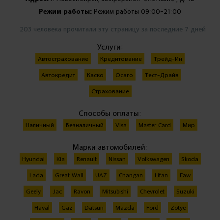
Режим работы:
Режим работы 09:00-21:00
203 человека прочитали эту страницу за последние 7 дней
Услуги:
Автострахование
Кредитование
Трейд-Ин
Автокредит
Каско
Осаго
Тест-Драйв
Страхование
Способы оплаты:
Наличный
Безналичный
Visa
Master Card
Мир
Марки автомобилей:
Hyundai
Kia
Renault
Nissan
Volkswagen
Skoda
Lada
Great Wall
UAZ
Changan
Lifan
Faw
Geely
Jac
Ravon
Mitsubishi
Chevrolet
Suzuki
Haval
Gaz
Datsun
Mazda
Ford
Zotye