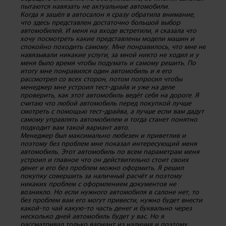
пытаются навязать не актуальные автомобили.
Когда я зашёл в автосалон я сразу обратила внимание,
что здесь представлен достаточно большой выбор
автомобилей. И меня на входе встретили, я сказала что
хочу посмотреть какие представлены модели машин и
спокойно походить самому. Мне понравилось, что мне не
навязывали никакие услуги, за мной никто не ходил и у
меня было время чтобы подумать и самому решить. По
итогу мне понравился один автомобиль и я его
рассмотрел со всех сторон, потом попросил чтобы
менеджер мне устроил тест-драйв и уже на деле
проверить, как этот автомобиль ведёт себя на дороге. Я
считаю что любой автомобиль перед покупкой лучше
смотреть с помощью тест-драйва, а лучше если вам дадут
самому управлять автомобилем и тогда станет понятно
подходит вам такой вариант авто.
Менеджер был максимально любезен и приветлив и
поэтому без проблем мне показал интересующий меня
автомобиль. Этот автомобиль по всем параметрам меня
устроил и главное что он действительно стоит своих
денег и его без проблем можно оформить. Я решил
покупку совершить за наличный расчёт и поэтому
никаких проблем с оформлением документов не
возникло. Но если нужного автомобиля в салоне нет, то
без проблем вам его могут привести, нужно будет внести
какой-то чай какую-то часть денег и буквально через
несколько дней автомобиль будет у вас. Но я
рассматривал только вариант из наличия и поэтому