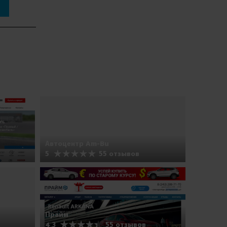
Автоцентр Am-Bu
5
55 отзывов
Прайм
4.3
55 отзывов