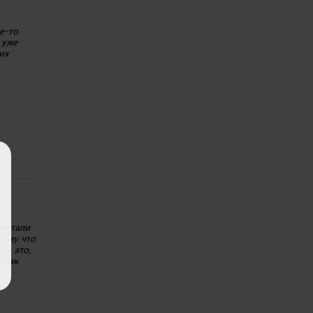
е-то
 уже
их
рестали
тому что
на это,
 так