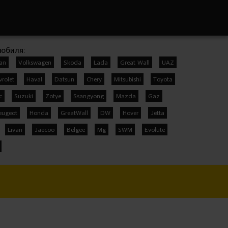
мобиля:
san
Volkswagen
Skoda
Lada
Great Wall
UAZ
vrolet
Haval
Datsun
Chery
Mitsubishi
Toyota
c
Suzuki
Zotye
Ssangyong
Mazda
Gaz
eugeot
Honda
GreatWall
DW
Hover
Jetta
Livan
Jaecoo
Belgee
Mg
SWM
Evolute