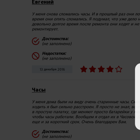
Евгений
У меня снова сломались часы. И в прошлый раз они ло
время они опять сломались. Я подумал, что уже дело н
довольно долгое время после ремонта они ходят и не л
ремонтирует.
Достоинства:
(не заполнено)
Недостатки:
(не заполнено)
13 декабря 2016
Часы
У меня дома были на виду очень старинные часы. Смотр
ходить я был сильно расстроен. Я просто не знал, во
в простую палатку, где меняют просто батарейки у ме
чтобы часы работали. Вообщем я отдал их в Часовой До
еще и за короткий срок. Очень благодарен Вам.
Достоинства:
(не заполнено)