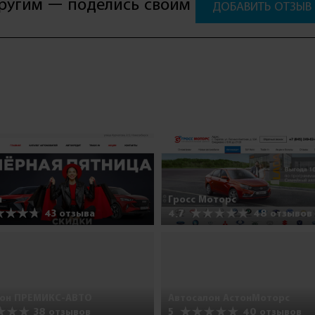
другим — поделись своим
ДОБАВИТЬ ОТЗЫВ
я
Гросс Моторс
43 отзыва
4.7
48 отзывов
лон ПРЕМИКС-АВТО
Автосалон АстонМоторс
38 отзывов
5
40 отзывов