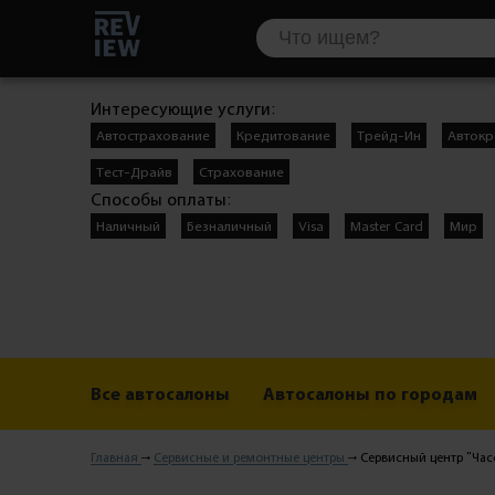
Интересующие услуги:
Автострахование
Кредитование
Трейд-Ин
Автокр
Тест-Драйв
Страхование
Способы оплаты:
Наличный
Безналичный
Visa
Master Card
Мир
Все автосалоны
Автосалоны по городам
Главная
Сервисные и ремонтные центры
Сервисный центр "Час