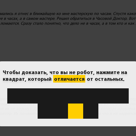
мались я отнес в ближайшую ко мне мастерскую по часам. Спустя како
е в часах, а в самом мастере. Решил обратиться в Часовой Доктор. Вот
омаются. Сразу стало понятно, что дело не в часах, а в том кто и как 
Чтобы доказать, что вы не робот, нажмите на
квадрат, который
отличается
от остальных.
елись они круто, когда работали, но после того, как я увидел, что пе
-первых можно ли их вообще починить, во-вторых, где их починить, по
ня их не возьмут. Друг посоветовал Вашу компания, которая нацелена 
ктор. Их починили. Мало того, что их починили, на что я не надеялся,