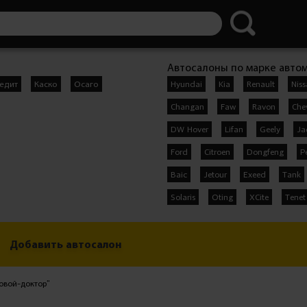
Автосалоны по марке авто
едит
Каско
Осаго
Hyundai
Kia
Renault
Nis
Changan
Faw
Ravon
Che
DW Hover
Lifan
Geely
Ja
Ford
Citroen
Dongfeng
P
Baic
Jetour
Exeed
Tank
Solaris
Oting
XCite
Tenet
Добавить автосалон
овой-доктор"