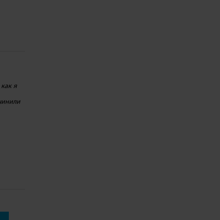
 как я
очинили