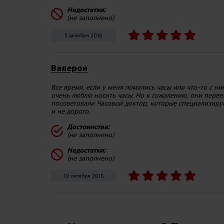
Недостатки:
(не заполнено)
5 декабря 2016
Валерон
Все время, если у меня ломались часы или что-то с ним
очень люблю носить часы. Но к сожалению, они переех
посоветовали Часовой доктор, которые специализирую
и не дорого.
Достоинства:
(не заполнено)
Недостатки:
(не заполнено)
10 октября 2016