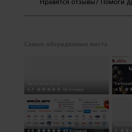
Нравятся отзывы? Помоги 
Самые обсуждаемые места
Автосалон Охта
Сибери
4.7
53 отзыва
4.6
Автосалон Инком Авто
Автоса
4.9
45 отзывов
5